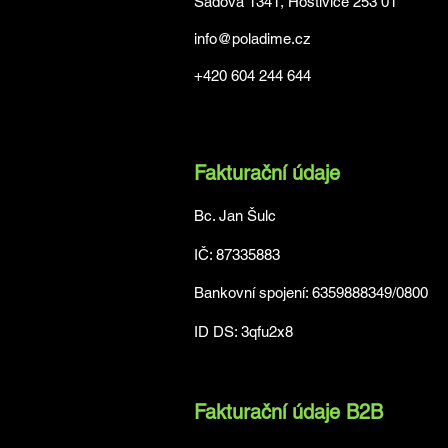
Sadová 1341, Hostivice 253 01
info@poladime.cz
+420 604 244 644
Fakturační údaje
Bc. Jan Šulc
IČ: 87335883
Bankovní spojení: 6359888349/0800
ID DS: 3qfu2x8
Fakturační údaje B2B